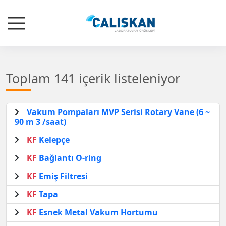
Toplam 141 içerik listeleniyor
Vakum Pompaları MVP Serisi Rotary Vane (6 ~
90 m 3 /saat)
KF
Kelepçe
KF
Bağlantı O-ring
KF
Emiş Filtresi
KF
Tapa
KF
Esnek Metal Vakum Hortumu