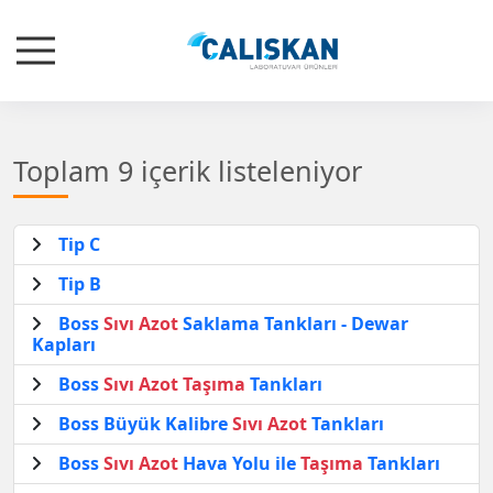
Toplam 9 içerik listeleniyor
Tip C
Tip B
Boss
Sıvı
Azot
Saklama Tankları - Dewar
Kapları
Boss
Sıvı
Azot
Taşıma
Tankları
Boss Büyük Kalibre
Sıvı
Azot
Tankları
Boss
Sıvı
Azot
Hava Yolu ile
Taşıma
Tankları