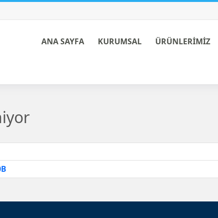
ANA SAYFA
KURUMSAL
ÜRÜNLERİMİZ
niyor
0B