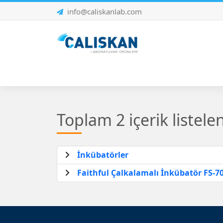
info@caliskanlab.com
Toplam 2 içerik listele
İnkübatörler
Faithful Çalkalamalı İnkübatör FS-7