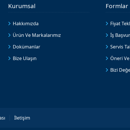
Kurumsal
Formlar
Hakkımızda
Fiyat Tekl
Ürün Ve Markalarımız
İş Başvu
Dokümanlar
Servis T
Bize Ulaşın
Öneri Ve 
Bizi Değe
ası
İletişim