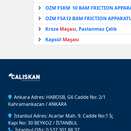
OZM FSKM 10 BAM FRICTION APPAR
OZM FSA12 BAM FRICTION APPARAT
Kroze
Maşası
, Paslanmaz Çelik
Kapsül
Maşası
Ankara Adres: HABOSB, G6 Cadde No: 2/1
Kahramankazan / ANKARA
İstanbul Adres: Acarlar Mah. 9. Cadde No:1 İç
Kapı No: 30 BEYKOZ / İSTANBUL
İstanbul Ofis: 0 537 301 88 37