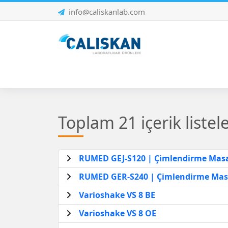
info@caliskanlab.com
Toplam 21 içerik listel
RUMED GEJ-S120 | Çimlendirme Mas
RUMED GER-S240 | Çimlendirme Mas
Varioshake VS 8 BE
Varioshake VS 8 OE