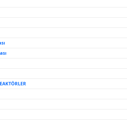
ası
ası
 REAKTÖRLER