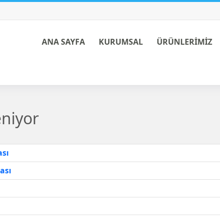
ANA SAYFA
KURUMSAL
ÜRÜNLERİMİZ
eniyor
ası
ası