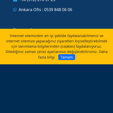
Ankara Ofis : 0539 848 06 06
Kurumsal
İnternet sitemizden en iyi şekilde faydalanabilmeniz ve
internet sitemize yapacağınız ziyaretleri kişiselleştirebilmek
Hakkımızda
için tanımlama bilgilerinden (cookies) faydalanıyoruz.
Dilediğiniz zaman çerez ayarlarınızı değiştirebilirsiniz.
Daha
Ürün Ve Markalarımız
fazla bilgi
Tamam
Dokümanlar
Bize Ulaşın
Formlar
Fiyat Teklifi İsteyin
İş Başvurusu