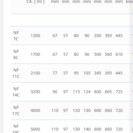
CA.
[ ml ]
mm
mm
mm
mm
mm
mm
mm
kil
NF
1200
67
57
80
90
350
395
445
7C
NF
1700
67
57
80
90
500
560
610
8C
NF
2100
77
57
95
105
345
395
445
11C
NF
3200
90
97
115
124
600
665
725
14C
NF
4000
110
97
120
130
600
660
720
17C
NF
5000
110
97
130
140
600
660
720
19C