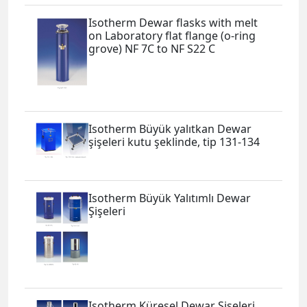
Isotherm Dewar flasks with melt
on Laboratory flat flange (o-ring
grove) NF 7C to NF S22 C
Isotherm Büyük yalıtkan Dewar
şişeleri kutu şeklinde, tip 131-134
Isotherm Büyük Yalıtımlı Dewar
Şişeleri
Isotherm Küresel Dewar Şişeleri