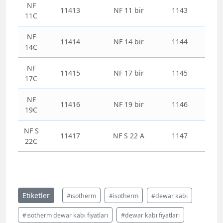
NF
11413
NF 11 bir
1143
11C
NF
11414
NF 14 bir
1144
14C
NF
11415
NF 17 bir
1145
17C
NF
11416
NF 19 bir
1146
19C
NF S
11417
NF S 22 A
1147
22C
Etiketler
#ısotherm
#isotherm
#dewar kabı
#ısotherm dewar kabı fiyatları
#dewar kabı fiyatları