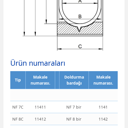
Ürün numaraları
Makale
Doldurma
Makale
Tip
numarası.
bardağı
numarası.
NF 7C
11411
NF 7 bir
1141
NF 8C
11412
NF 8 bir
1142