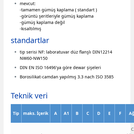
mevcut:
-tamamen gümüş kaplama ( standart )
-görüntü şeritleriyle gümüş kaplama
-gümüş kaplama değil
-kısaltılmış
standartlar
tip serisi NF: laboratuvar düz flanşlı DIN12214
NW60-NW150
DIN EN ISO 16496'ya göre dewar şişeleri
Borosilikat-camdan yapılmış 3.3 nach ISO 3585
Teknik veri
Tip
maks.
İçerik
A
A1
B
C
D
E
F
Ağ
C