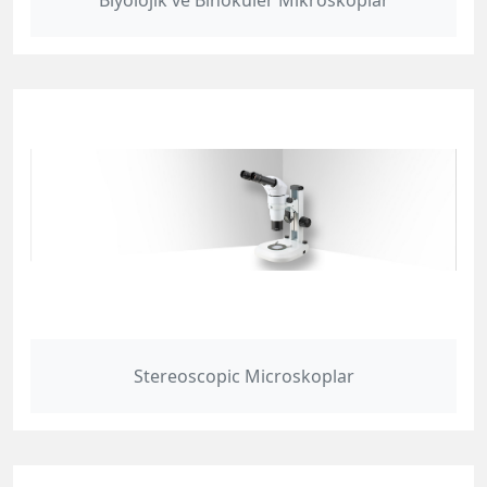
Biyolojik ve Binoküler Mikroskoplar
Stereoscopic Microskoplar