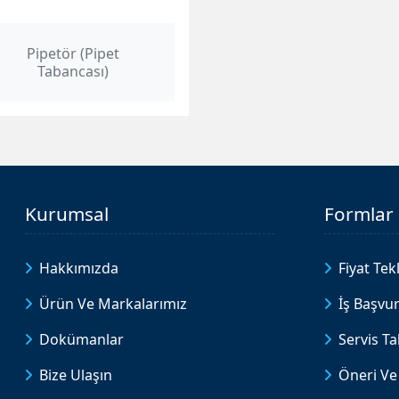
Pipetör (Pipet
Tabancası)
Kurumsal
Formlar
Hakkımızda
Fiyat Tekl
Ürün Ve Markalarımız
İş Başvu
Dokümanlar
Servis T
Bize Ulaşın
Öneri Ve 