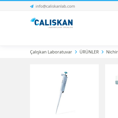
info@caliskanlab.com
Nichiryo | Otomat
Çalışkan Laboratuvar
ÜRÜNLER
Nichi