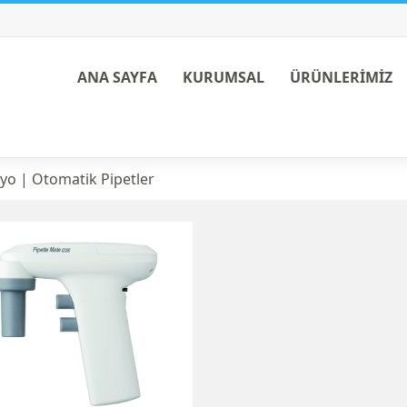
ANA SAYFA
KURUMSAL
ÜRÜNLERİMİZ
ik Pipetler
ryo | Otomatik Pipetler