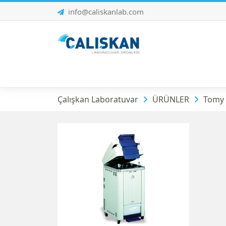
info@caliskanlab.com
Tomy | Otoklavlar
Çalışkan Laboratuvar
ÜRÜNLER
Tomy 