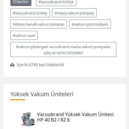
Etiketler
#vacuubrand türkiye
#vacuubrand turkey
#rotary vakum pompası
#döner kanallı vakum pompası
#vakum görüntüleyici
#vakum saati
#vakum göstergesi vacuubrand marka vakum pompaları
satış ve servis hizmetleri
İçerik 6749 kez listelendi
Yüksek Vakum Üniteleri
Vacuubrand Yüksek Vakum Ünitesi
HP 40 B2 / RZ 6