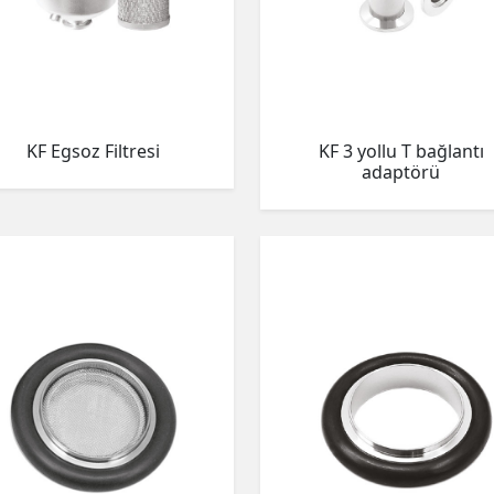
KF Egsoz Filtresi
KF 3 yollu T bağlantı
adaptörü