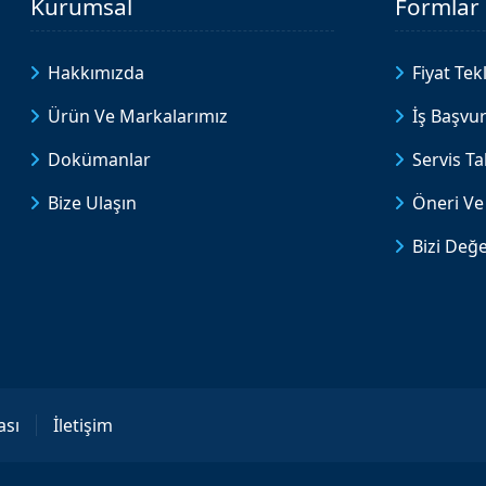
Kurumsal
Formlar
Hakkımızda
Fiyat Tekl
Ürün Ve Markalarımız
İş Başvu
Dokümanlar
Servis T
Bize Ulaşın
Öneri Ve 
Bizi Değe
ası
İletişim