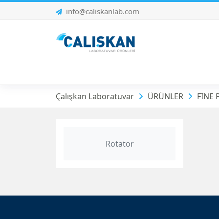
info@caliskanlab.com
FINE PCR | Çalkala
Çalışkan Laboratuvar
ÜRÜNLER
FINE P
Rotator