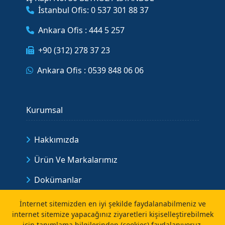
İstanbul Ofis: 0 537 301 88 37
Ankara Ofis : 444 5 257
+90 (312) 278 37 23
Ankara Ofis : 0539 848 06 06
Kurumsal
Hakkımızda
Ürün Ve Markalarımız
Dokümanlar
Bize Ulaşın
İnternet sitemizden en iyi şekilde faydalanabilmeniz ve
internet sitemize yapacağınız ziyaretleri kişiselleştirebilmek
Formlar
için tanımlama bilgilerinden (cookies) faydalanıyoruz.