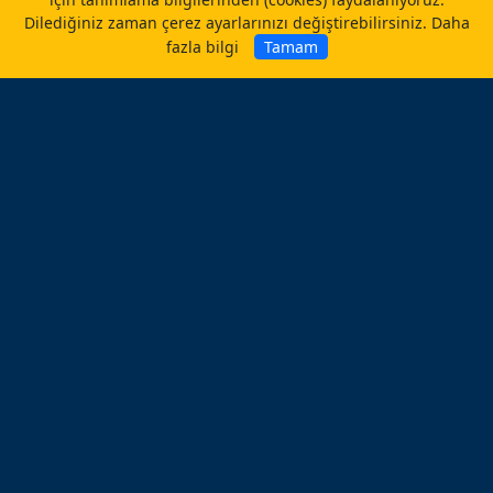
Dilediğiniz zaman çerez ayarlarınızı değiştirebilirsiniz.
Daha
fazla bilgi
Tamam
Fiyat Teklifi İsteyin
İş Başvurusu
Servis Talep Formu
Öneri Ve Şikayetleriniz
Bizi Değerlendirin
Sosyal Medya
Facebook
Instagram