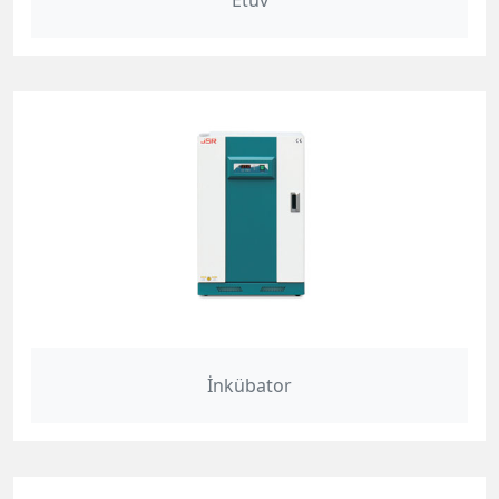
Etüv
İnkübator