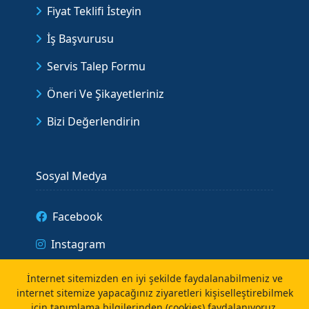
Fiyat Teklifi İsteyin
İş Başvurusu
Servis Talep Formu
Öneri Ve Şikayetleriniz
Bizi Değerlendirin
Sosyal Medya
Facebook
Instagram
İnternet sitemizden en iyi şekilde faydalanabilmeniz ve
internet sitemize yapacağınız ziyaretleri kişiselleştirebilmek
Anasayfa
için tanımlama bilgilerinden (cookies) faydalanıyoruz.