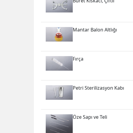
Büret Kıskacı, Çiftli
Mantar Balon Altlığı
Fırça
Petri Sterilizasyon Kabı
Öze Sapı ve Teli