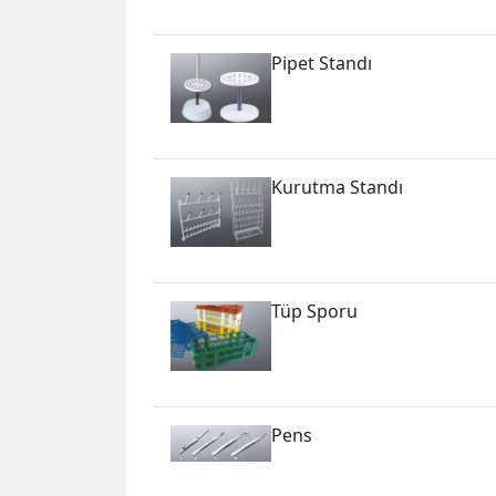
Pipet Standı
Kurutma Standı
Tüp Sporu
Pens