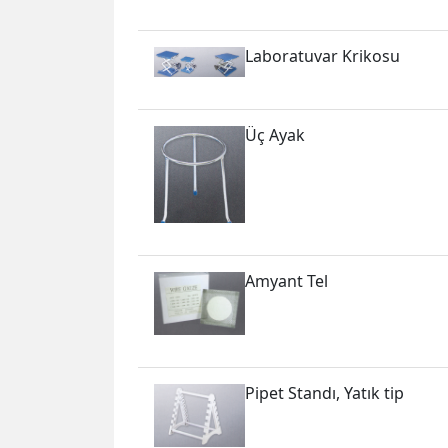
Laboratuvar Krikosu
Üç Ayak
Amyant Tel
Pipet Standı, Yatık tip