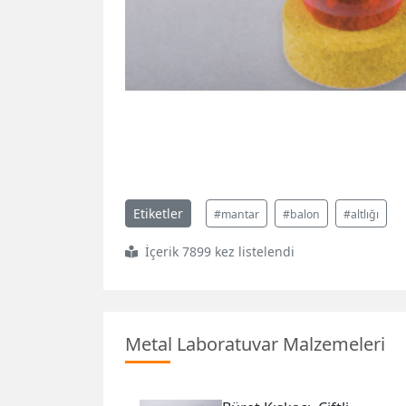
Etiketler
#mantar
#balon
#altlığı
İçerik 7899 kez listelendi
Metal Laboratuvar Malzemeleri