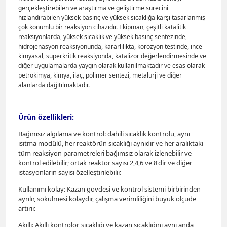
gerçekleştirebilen ve araştırma ve geliştirme sürecini
hızlandırabilen yüksek basınç ve yüksek sıcaklığa karşı tasarlanmış
çok konumlu bir reaksiyon cihazıdır. Ekipman, çeşitli katalitik
reaksiyonlarda, yüksek sıcaklık ve yüksek basınç sentezinde,
hidrojenasyon reaksiyonunda, kararlılıkta, korozyon testinde, ince
kimyasal, süperkritik reaksiyonda, katalizör değerlendirmesinde ve
diğer uygulamalarda yaygın olarak kullanılmaktadır ve esas olarak
petrokimya, kimya, ilaç, polimer sentezi, metalurji ve diğer
alanlarda dağıtılmaktadır.
Ürün özellikleri:
Bağımsız algılama ve kontrol: dahili sıcaklık kontrolü, aynı
ısıtma modülü, her reaktörün sıcaklığı aynıdır ve her aralıktaki
tüm reaksiyon parametreleri bağımsız olarak izlenebilir ve
kontrol edilebilir; ortak reaktör sayısı 2,4,6 ve 8'dir ve diğer
istasyonların sayısı özelleştirilebilir.
Kullanımı kolay: Kazan gövdesi ve kontrol sistemi birbirinden
ayrılır, sökülmesi kolaydır, çalışma verimliliğini büyük ölçüde
artırır.
Akıllı: Akıllı kontrolör, sıcaklığı ve kazan sıcaklığını aynı anda