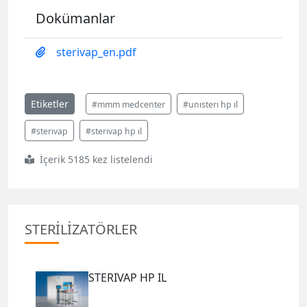
Dokümanlar
sterivap_en.pdf
Etiketler
#mmm medcenter
#unısterı hp ıl
#sterıvap
#sterıvap hp ıl
İçerik 5185 kez listelendi
STERİLİZATÖRLER
STERIVAP HP IL