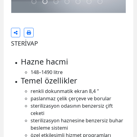
STERİVAP
Hazne hacmi
148–1490 litre
Temel özellikler
renkli dokunmatik ekran 8,4 "
paslanmaz çelik çerçeve ve borular
sterilizasyon odasının benzersiz çift
ceketi
sterilizasyon haznesine benzersiz buhar
besleme sistemi
özel etkileşimli hizmet programları