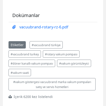
Dokümanlar
vacuubrand-rotary-rz-6.pdf
Etiketler
#vacuubrand türkiye
#vacuubrand turkey
#rotary vakum pompası
#döner kanallı vakum pompası
#vakum görüntüleyici
#vakum saati
#vakum göstergesi vacuubrand marka vakum pompaları
satış ve servis hizmetleri
İçerik 6200 kez listelendi