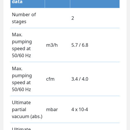
data
Number of
2
stages
Max.
pumping
m3/h
5.7 / 6.8
speed at
50/60 Hz
Max.
pumping
cfm
3.4 / 4.0
speed at
50/60 Hz
Ultimate
partial
mbar
4 x 10-4
vacuum (abs.)
Ultimate