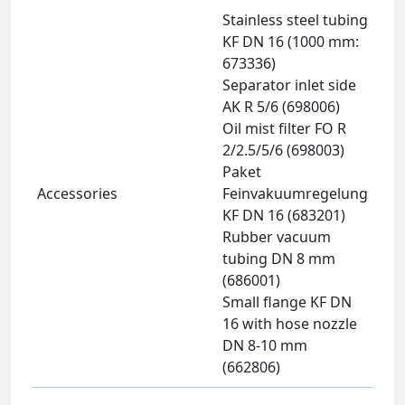
Stainless steel tubing
KF DN 16 (1000 mm:
673336)
Separator inlet side
AK R 5/6 (698006)
Oil mist filter FO R
2/2.5/5/6 (698003)
Paket
Accessories
Feinvakuumregelung
KF DN 16 (683201)
Rubber vacuum
tubing DN 8 mm
(686001)
Small flange KF DN
16 with hose nozzle
DN 8-10 mm
(662806)