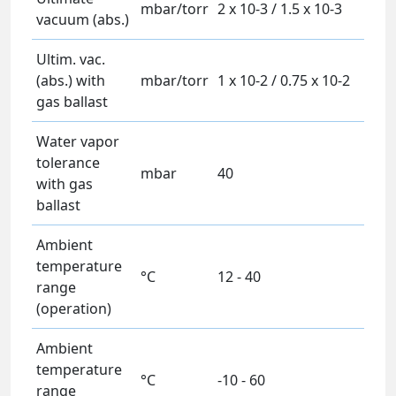
mbar/torr
2 x 10-3 / 1.5 x 10-3
vacuum (abs.)
Ultim. vac.
(abs.) with
mbar/torr
1 x 10-2 / 0.75 x 10-2
gas ballast
Water vapor
tolerance
mbar
40
with gas
ballast
Ambient
temperature
°C
12 - 40
range
(operation)
Ambient
temperature
°C
-10 - 60
range