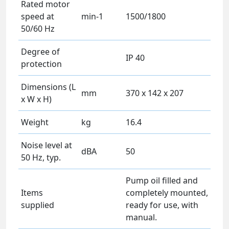
Rated motor
speed at
min-1
1500/1800
50/60 Hz
Degree of
IP 40
protection
Dimensions (L
mm
370 x 142 x 207
x W x H)
Weight
kg
16.4
Noise level at
dBA
50
50 Hz, typ.
Pump oil filled and
Items
completely mounted,
supplied
ready for use, with
manual.