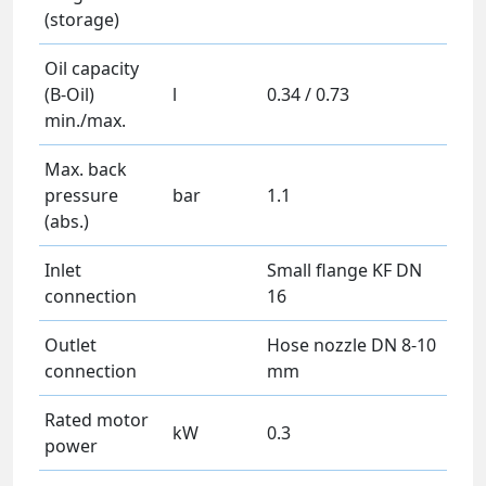
(storage)
Oil capacity
(B-Oil)
l
0.34 / 0.73
min./max.
Max. back
pressure
bar
1.1
(abs.)
Inlet
Small flange KF DN
connection
16
Outlet
Hose nozzle DN 8-10
connection
mm
Rated motor
kW
0.3
power