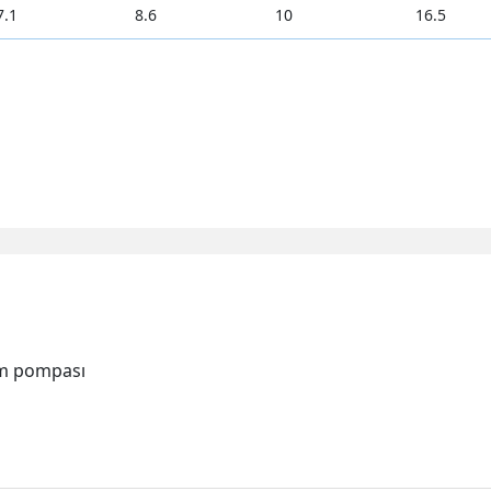
7.1
8.6
10
16.5
um pompası