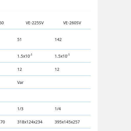
60
VE-225SV
VE-260SV
51
142
-1
-1
1.5x10
1.5x10
12
12
Var
1/3
1/4
270
318x124x234
395x145x257