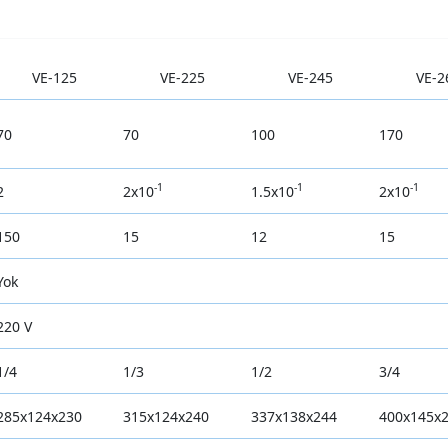
VE-125
VE-225
VE-245
VE-2
70
70
100
170
-1
-1
-1
2
2x10
1.5x10
2x10
150
15
12
15
Yok
220 V
1/4
1/3
1/2
3/4
285x124x230
315x124x240
337x138x244
400x145x