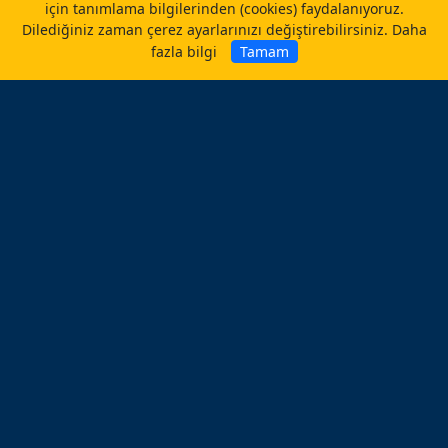
için tanımlama bilgilerinden (cookies) faydalanıyoruz.
Dilediğiniz zaman çerez ayarlarınızı değiştirebilirsiniz.
Daha
fazla bilgi
Tamam
Anasayfa
Gizlilik Politikası
Kişisel Verilerin Korunması
İletişim
©
caliskanlab.com