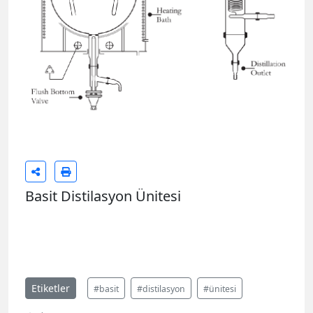
Basit Distilasyon Ünitesi
Etiketler
#basit
#distilasyon
#ünitesi