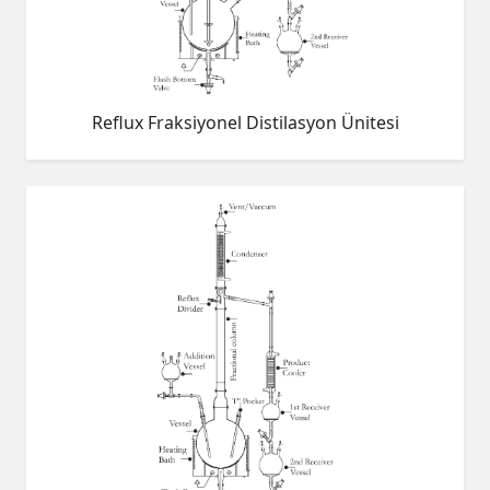
Reflux Fraksiyonel Distilasyon Ünitesi