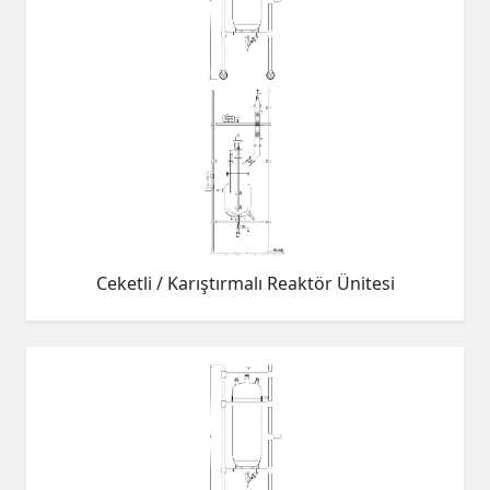
Ceketli / Karıştırmalı Reaktör Ünitesi