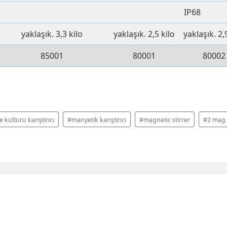
IP68
yaklaşık.
3,3 kilo
yaklaşık.
2,5 kilo
yaklaşık.
2,
85001
80001
80002
 kültürü karıştırıcı
#manyetik karıştırıcı
#magnetic stirrer
#2 mag 