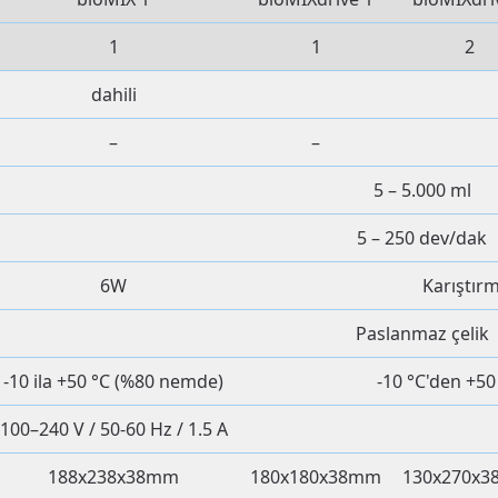
1
1
2
dahili
–
–
5 – 5.000 ml
5 – 250 dev/dak
6W
Karıştır
Paslanmaz çelik
-10 ila +50 °C (%80 nemde)
-10 °C'den +5
100–240 V / 50-60 Hz / 1.5 A
188x238x38mm
180x180x38mm
130x270x3