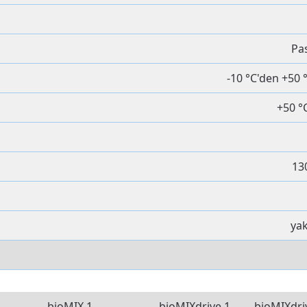
Pa
-10 °C'den +50
+50 °C
13
yak
bioMIX 1
bioMIXdrive 1
bioMIXdri