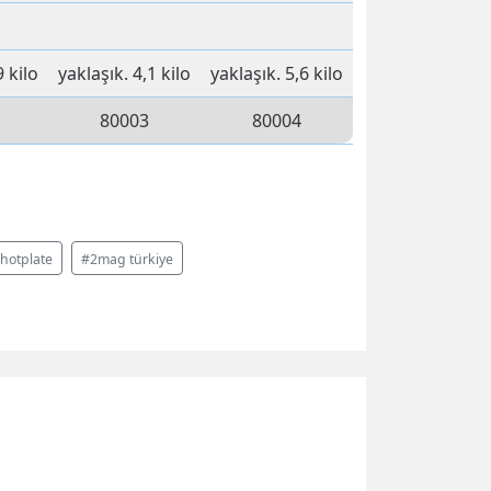
9 kilo
yaklaşık.
4,1 kilo
yaklaşık.
5,6 kilo
80003
80004
hotplate
#2mag türkiye