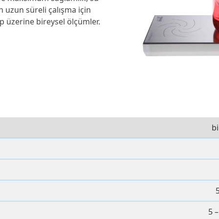
n uzun süreli çalışma için
p üzerine bireysel ölçümler.
b
5
5 