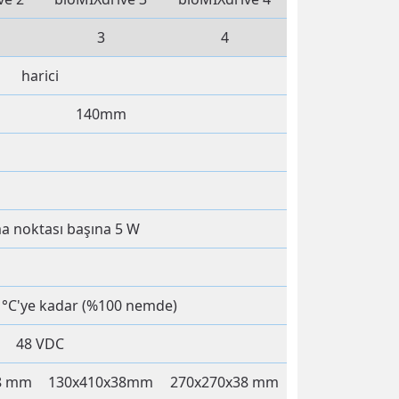
3
4
harici
140mm
ma noktası başına 5 W
0 °C'ye kadar (%100 nemde)
48 VDC
8 mm
130x410x38mm
270x270x38 mm