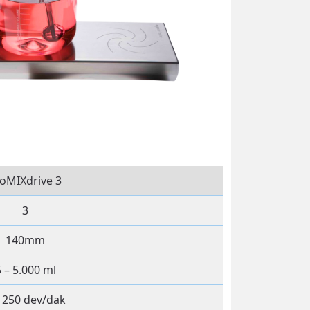
ioMIXdrive 3
3
140mm
 – 5.000 ml
– 250 dev/dak