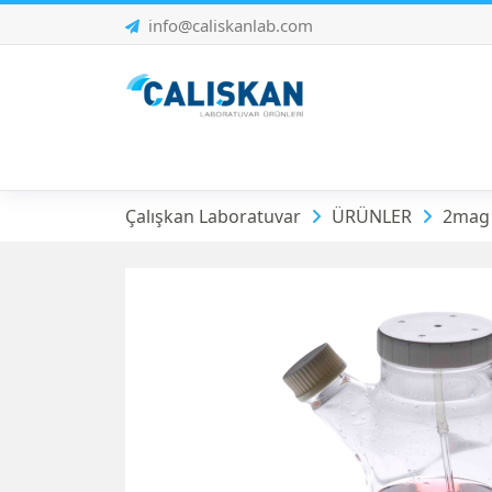
info@caliskanlab.com
Hücre Kültürü Karı
Çalışkan Laboratuvar
ÜRÜNLER
2mag |