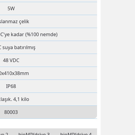
5W
slanmaz çelik
 °C'ye kadar (%100 nemde)
 suya batırılmış
48 VDC
0x410x38mm
IP68
laşık.
4,1 kilo
80003
ve 2
bioMIXdrive 3
bioMIXdrive 4