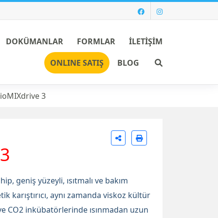
DOKÜMANLAR
FORMLAR
İLETİŞİM
Ara
ONLINE SATIŞ
BLOG
ioMIXdrive 3
 3
ip, geniş yüzeyli, ısıtmalı ve bakım
 karıştırıcı, aynı zamanda viskoz kültür
 ve CO2 inkübatörlerinde ısınmadan uzun