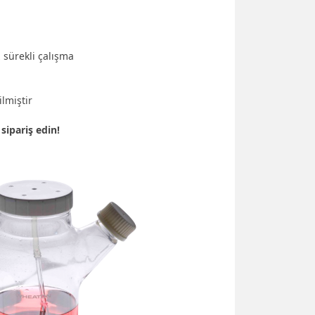
z sürekli çalışma
ilmiştir
sipariş edin!