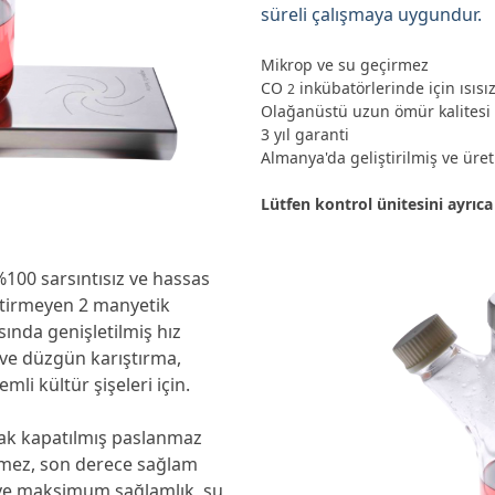
süreli çalışmaya uygundur.
Mikrop ve su geçirmez
CO
inkübatörlerinde için
ısısı
2
Olağanüstü uzun ömür kalitesi
3 yıl garanti
Almanya'da geliştirilmiş ve üret
Lütfen kontrol ünitesini ayrıca 
%100 sarsıntısız ve hassas
ektirmeyen 2 manyetik
sında genişletilmiş hız
t ve düzgün karıştırma,
li kültür şişeleri için.
ak kapatılmış paslanmaz
irmez, son derece sağlam
 ve maksimum sağlamlık, su