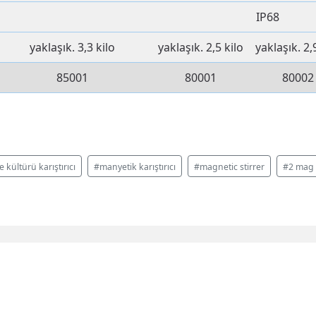
IP68
yaklaşık.
3,3 kilo
yaklaşık.
2,5 kilo
yaklaşık.
2,
85001
80001
80002
 kültürü karıştırıcı
#manyetik karıştırıcı
#magnetic stirrer
#2 mag 