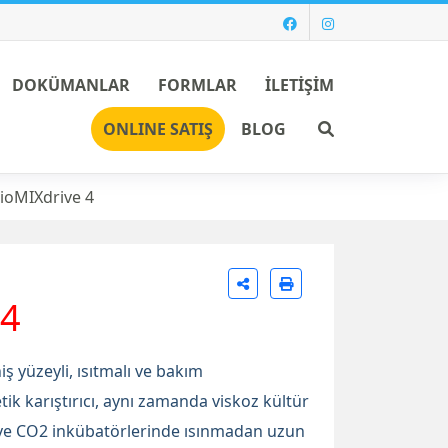
DOKÜMANLAR
FORMLAR
İLETİŞİM
Ara
ONLINE SATIŞ
BLOG
ioMIXdrive 4
 4
ş yüzeyli, ısıtmalı ve bakım
 karıştırıcı, aynı zamanda viskoz kültür
 ve CO2 inkübatörlerinde ısınmadan uzun