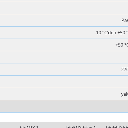
Pa
-10 °C'den +50
+50 °C
27
yak
bioMIX 1
bioMIXdrive 1
bioMIXdri