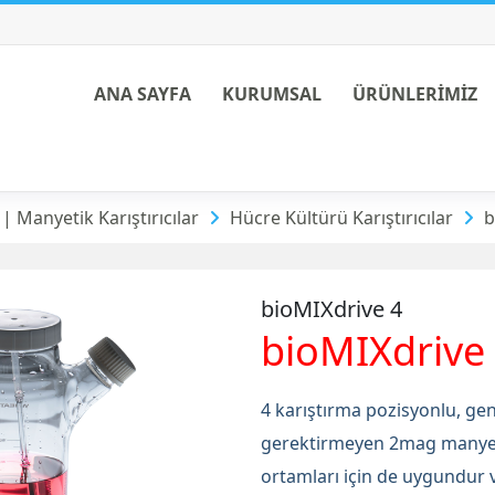
ANA SAYFA
KURUMSAL
ÜRÜNLERİMİZ
ştırıcılar
 Manyetik Karıştırıcılar
Hücre Kültürü Karıştırıcılar
b
bioMIXdrive 4
bioMIXdrive
4 karıştırma pozisyonlu, geni
gerektirmeyen 2mag manyetik
ortamları için de uygundur