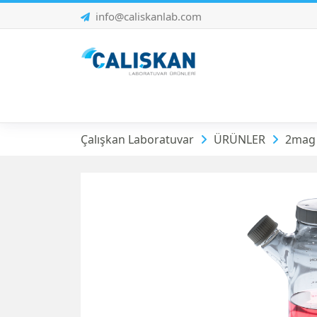
info@caliskanlab.com
Hücre Kültürü Karı
Çalışkan Laboratuvar
ÜRÜNLER
2mag |