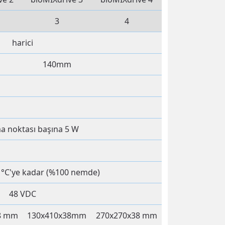
3
4
harici
140mm
ma noktası başına 5 W
0 °C'ye kadar (%100 nemde)
48 VDC
8 mm
130x410x38mm
270x270x38 mm