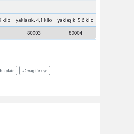
9 kilo
yaklaşık.
4,1 kilo
yaklaşık.
5,6 kilo
80003
80004
hotplate
#2mag türkiye