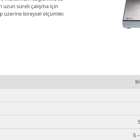
n uzun süreli çalışma için
p üzerine bireysel ölçümler.
b
5
5 