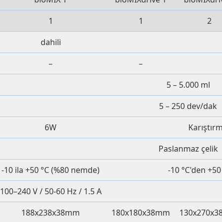
1
1
2
dahili
–
–
5 – 5.000 ml
5 – 250 dev/dak
6W
Karıştır
Paslanmaz çelik
-10 ila +50 °C (%80 nemde)
-10 °C'den +5
100–240 V / 50-60 Hz / 1.5 A
188x238x38mm
180x180x38mm
130x270x3