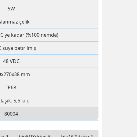
5W
slanmaz çelik
 °C'ye kadar (%100 nemde)
 suya batırılmış
48 VDC
0x270x38 mm
IP68
laşık.
5,6 kilo
80004
ve 2
bioMIXdrive 3
bioMIXdrive 4