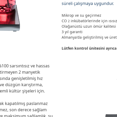
süreli çalışmaya uygundur.
Mikrop ve su geçirmez
CO
inkübatörlerinde için
ısısı
2
Olağanüstü uzun ömür kalitesi
3 yıl garanti
Almanya'da geliştirilmiş ve üret
Lütfen kontrol ünitesini ayrıca 
%100 sarsıntısız ve hassas
ektirmeyen 2 manyetik
sında genişletilmiş hız
t ve düzgün karıştırma,
li kültür şişeleri için.
ak kapatılmış paslanmaz
irmez, son derece sağlam
 ve maksimum sağlamlık, su