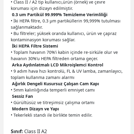
• Class II / A2 tip kullanıcı,ürün (örnek) ve çevre
koruması için dizayn edilmiştir.
0.3 um Partikül 99.999% Temizleme Verimliliği
• İki HEPA filtre, 0.3 µm partiküllerin 99,999% tutulması
sağlanmaktadır.
• Bu filtreler; yüksek oranda kullanıcı, ürün ve çapraz
kontaminasyon koruması sağlar.
İki HEPA Filtre Sistemi
• Toplam havanın 70%’i kabin içinde re-sirküle olur ve
havanın 30%’u HEPA filtreden ortama geçer.
Arka Aydınlatmalı LCD Mikroişlemci Kontrol
• 9 adım hava hızı kontrolü, FL & UV lamba, zamanlayıcı,
toplam kullanma zamanı alarmı
Ağırlık Dengeli Kusursuz Çalışan Cam Kapı
• 5mm kalınlığında temperli emniyet camı
Sessiz Fan
• Gürültüsüz ve titreşimsiz çalışma ortamı
Modern Dizayn ve Yapı
• Tekerlekli standı ile birlikte temin edilir.
Sınıf:
Class II A2