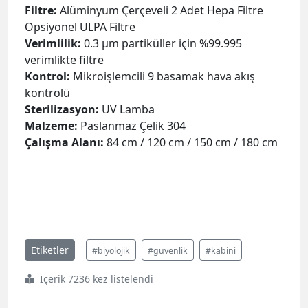
Filtre:
Alüminyum Çerçeveli 2 Adet Hepa Filtre
Opsiyonel ULPA Filtre
Verimlilik:
0.3 µm partiküller için %99.995
verimlikte filtre
Kontrol:
Mikroişlemcili 9 basamak hava akış
kontrolü
Sterilizasyon:
UV Lamba
Malzeme:
Paslanmaz Çelik 304
Çalışma Alanı:
84 cm / 120 cm / 150 cm / 180 cm
Etiketler
#biyolojik
#güvenlik
#kabini
İçerik 7236 kez listelendi