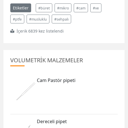
Etiketler
#büret
#mikro
#cam
#ve
#ptfe
#musluklu
#sehpalı
İçerik 6839 kez listelendi
VOLUMETRİK MALZEMELER
Cam Pastör pipeti
Dereceli pipet