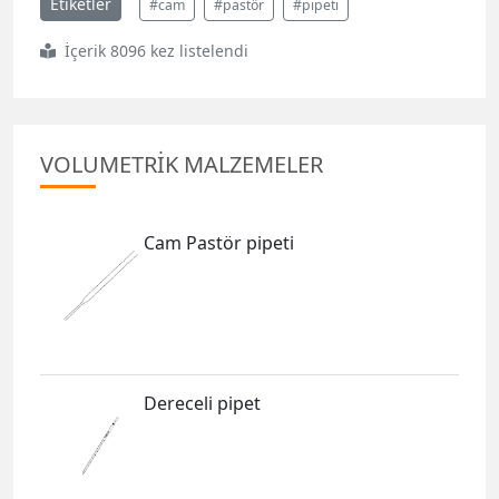
Etiketler
#cam
#pastör
#pipeti
İçerik 8096 kez listelendi
VOLUMETRİK MALZEMELER
Cam Pastör pipeti
Dereceli pipet