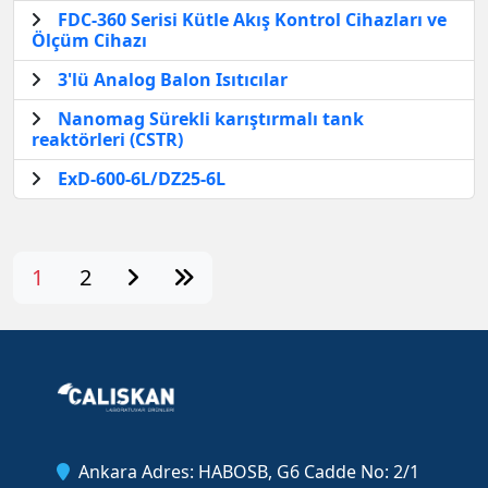
FDC-360 Serisi Kütle Akış Kontrol Cihazları ve
Ölçüm Cihazı
3'lü Analog Balon Isıtıcılar
Nanomag Sürekli karıştırmalı tank
reaktörleri (CSTR)
ExD-600-6L/DZ25-6L
1
2
Ankara Adres: HABOSB, G6 Cadde No: 2/1