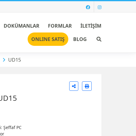
DOKÜMANLAR
FORMLAR
İLETİŞİM
Ara
ONLINE SATIŞ
BLOG
UD15
 UD15
 Şeffaf PC
tor