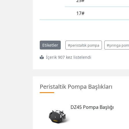
25#
17#
Etiketler
#peristaltik pompa
#şırınga po
İçerik 907 kez listelendi
Peristaltik Pompa Başlıkları
DZ45 Pompa Başlığı