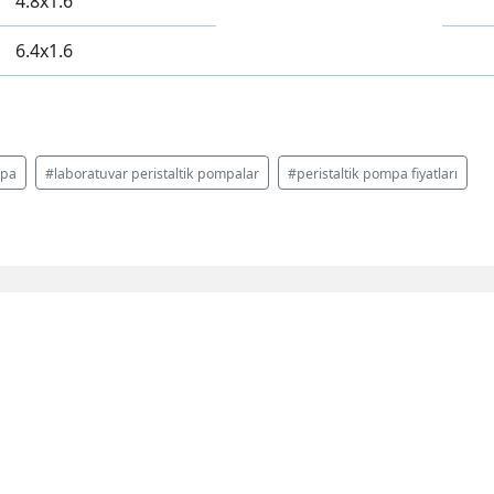
4.8x1.6
6.4x1.6
mpa
#laboratuvar peristaltik pompalar
#peristaltik pompa fiyatları