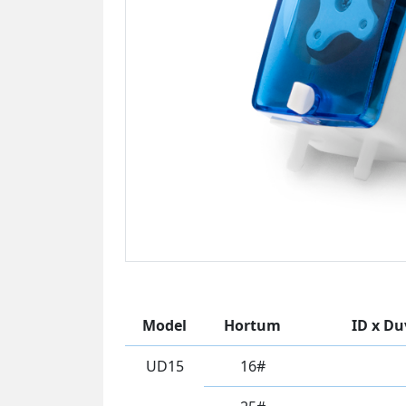
Model
Hortum
ID x Du
UD15
16#