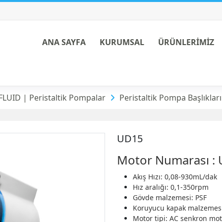
ANA SAYFA
KURUMSAL
ÜRÜNLERİMİZ
Başlıkları
LUID | Peristaltik Pompalar
Peristaltik Pompa Başlıkları
UD15
Motor Numarası :
Akış Hızı: 0,08-930mL/dak
Hız aralığı: 0,1-350rpm
Gövde malzemesi: PSF
Koruyucu kapak malzemesi:
Motor tipi: AC senkron mo