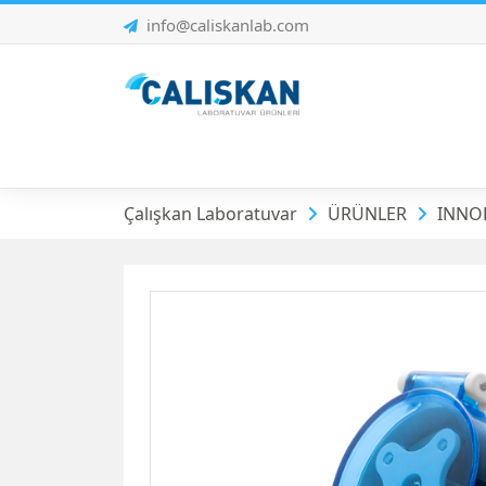
info@caliskanlab.com
Peristaltik Pompa 
Çalışkan Laboratuvar
ÜRÜNLER
INNOF