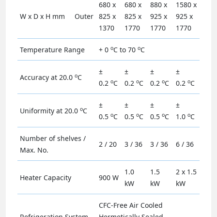
680 x
680 x
880 x
1580 x
W x D x H mm
Outer
825 x
825 x
925 x
925 x
1370
1770
1770
1770
o
o
Temperature Range
+ 0
C to 70
C
±
±
±
±
o
Accuracy at 20.0
C
o
o
o
o
0.2
C
0.2
C
0.2
C
0.2
C
±
±
±
±
o
Uniformity at 20.0
C
o
o
o
o
0.5
C
0.5
C
0.5
C
1.0
C
Number of shelves /
2 / 20
3 / 36
3 / 36
6 / 36
Max. No.
1.0
1.5
2 x 1.5
Heater Capacity
900 W
kW
kW
kW
CFC-Free Air Cooled
Refrigeration System
Hermetically Sealed