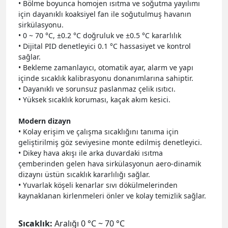
• Bölme boyunca homojen ısıtma ve soğutma yayılımı
için dayanıklı koaksiyel fan ile soğutulmuş havanın
sirkülasyonu.
• 0 ~ 70 °C, ±0.2 °C doğruluk ve ±0.5 °C kararlılık
• Dijital PID denetleyici 0.1 °C hassasiyet ve kontrol
sağlar.
• Bekleme zamanlayıcı, otomatik ayar, alarm ve yapı
içinde sıcaklık kalibrasyonu donanımlarına sahiptir.
• Dayanıklı ve sorunsuz paslanmaz çelik ısıtıcı.
• Yüksek sıcaklık koruması, kaçak akım kesici.
Modern dizayn
• Kolay erişim ve çalışma sıcaklığını tanıma için
geliştirilmiş göz seviyesine monte edilmiş denetleyici.
• Dikey hava akışı ile arka duvardaki ısıtma
çemberinden gelen hava sirkülasyonun aero-dinamik
dizaynı üstün sıcaklık kararlılığı sağlar.
• Yuvarlak köşeli kenarlar sıvı dökülmelerinden
kaynaklanan kirlenmeleri önler ve kolay temizlik sağlar.
Sıcaklık:
Aralığı 0 °C ~ 70 °C