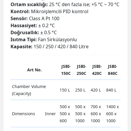
Ortam sıcaklığı:
25 °C den fazla ise; +5 °C ~ 70 °C
Kontrol:
Mikroişlemcili PID kontrol
Sensör:
Class A Pt 100
Hassasiyet:
± 0.2 °C
Doğrusallık:
± 0.5 °C
Isıtma Tipi:
Fan Sirkülasyonlu
Kapasite:
150 / 250 / 420 / 840 Litre
JSBI-
JSBI-
JSBI-
JSBI-
Art No.
150C
250C
420C
840C
Chamber Volume
150 L
250 L
420 L
840 L
(Capacity)
500 x
500 x
700 x
1400 x
Dimensions
Inner
500 x
500 x
600 x
600 x
600
1000
1000
1000