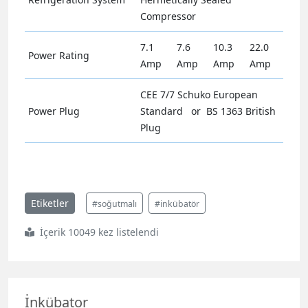
Compressor
7.1
7.6
10.3
22.0
Power Rating
Amp
Amp
Amp
Amp
CEE 7/7 Schuko European
Power Plug
Standard or BS 1363 British
Plug
Etiketler
#soğutmalı
#inkübatör
İçerik 10049 kez listelendi
İnkübator