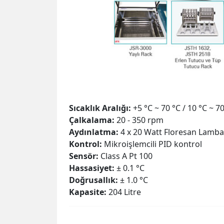
Sıcaklık Aralığı:
+5 °C ~ 70 °C / 10 °C ~ 7
Çalkalama:
20 - 350 rpm
Aydınlatma:
4 x 20 Watt Floresan Lamba
Kontrol:
Mikroişlemcili PID kontrol
Sensör:
Class A Pt 100
Hassasiyet:
± 0.1 °C
Doğrusallık:
± 1.0 °C
Kapasite:
204 Litre