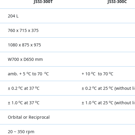
JSSI-300T
JSSI-300C
204 L
760 x 715 x 375
1080 x 875 x 975
W700 x D650 mm
o
o
o
o
amb. + 5
C to 70
C
+ 10
C to 70
C
o
o
o
o
± 0.2
C at 37
C
± 0.2
C at 25
C (without l
o
o
o
o
± 1.0
C at 37
C
± 1.0
C at 25
C (without l
Orbital or Reciprocal
20 ~ 350 rpm