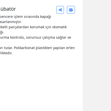
kübatör
 pencere işlem sırasında kapağı
sarlanmıştır.
reketli parçalardan korumak için otomatik
ği.
urma kontrolü, sorunsuz çalışma sağlar ve
ları tutar. Polikarbonat plastikten yapılan erlen
iktedir.