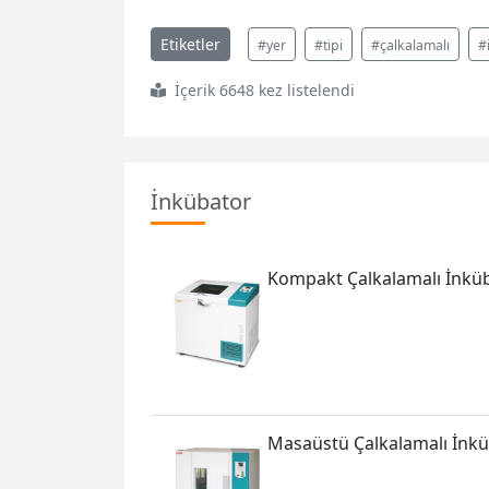
Etiketler
#yer
#tipi
#çalkalamalı
#
İçerik 6648 kez listelendi
İnkübator
Kompakt Çalkalamalı İnkü
Masaüstü Çalkalamalı İnk