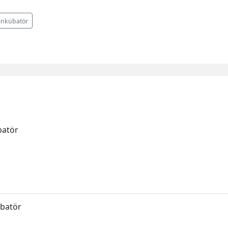
inkübatör
batör
übatör