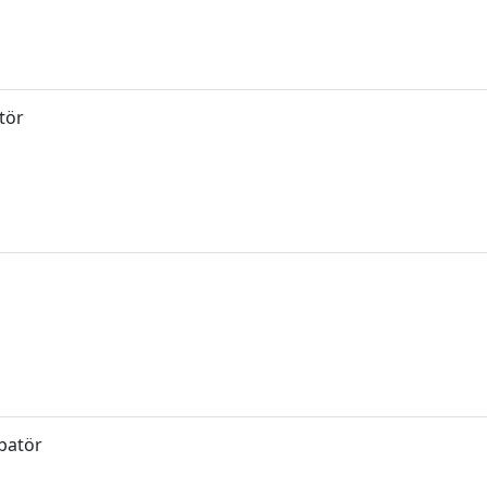
tör
übatör