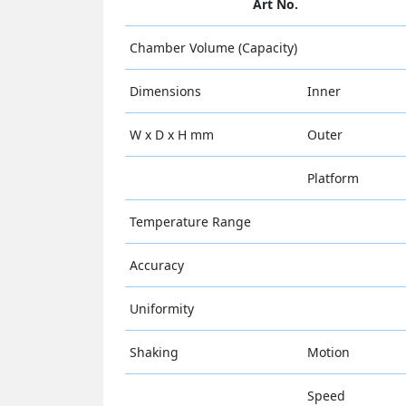
Art No.
Chamber Volume (Capacity)
Dimensions
Inner
W x D x H mm
Outer
Platform
Temperature Range
Accuracy
Uniformity
Shaking
Motion
Speed