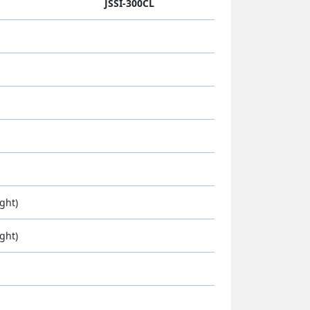
JSSI-300CL
ight)
ight)