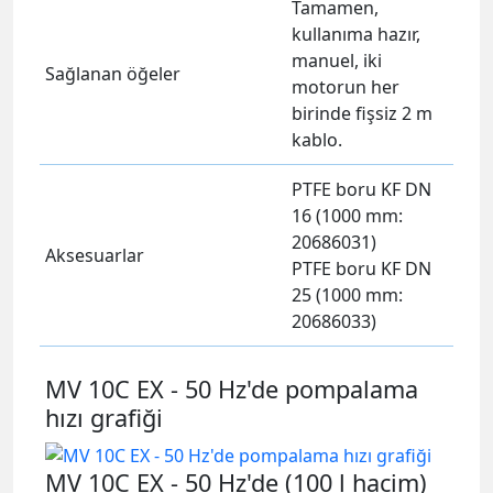
Tamamen,
kullanıma hazır,
manuel, iki
Sağlanan öğeler
motorun her
birinde fişsiz 2 m
kablo.
PTFE boru KF DN
16 (1000 mm:
20686031)
Aksesuarlar
PTFE boru KF DN
25 (1000 mm:
20686033)
MV 10C EX - 50 Hz'de pompalama
hızı grafiği
MV 10C EX - 50 Hz'de (100 l hacim)