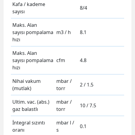
Kafa / kademe
8/4
sayısı
Maks. Alan
sayısı pompalama
m3 / h
8.1
hızı
Maks. Alan
sayısı pompalama
cfm
4.8
hızı
Nihai vakum
mbar /
2 / 1.5
(mutlak)
torr
Ultim. vac. (abs.)
mbar /
10 / 7.5
gaz balastlı
torr
İntegral sızıntı
mbar l /
0.1
oranı
s