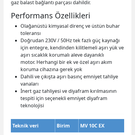
gaz balast bağlantı parçası dahildir.
Performans Özellikleri
Olağanüstü kimyasal direnç ve üstün buhar
toleransı
Doğrudan 230V / 50Hz tek fazlı güç kaynağı
için entegre, kendinden kilitlemeli aşırı yük ve
aşırı sıcaklık korumalı aleve dayanıklı
motor. Herhangi bir ek ve özel aşırı akım
koruma cihazına gerek yok
Dahili ve çıkışta aşırı basınç emniyet tahliye
vanaları
İnert gaz tahliyesi ve diyafram kırılmasının
tespiti için seçenekli emniyet diyafram
teknolojisi
Teknik veri
Birim
MV 10C EX