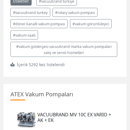
Etiketler
#vacuubrand türkiye
#vacuubrand turkey
#rotary vakum pompası
#döner kanallı vakum pompası
#vakum görüntüleyici
#vakum saati
#vakum göstergesi vacuubrand marka vakum pompaları
satış ve servis hizmetleri
İçerik 5292 kez listelendi
ATEX Vakum Pompaları
VACUUBRAND MV 10C EX VARIO +
AK + EK