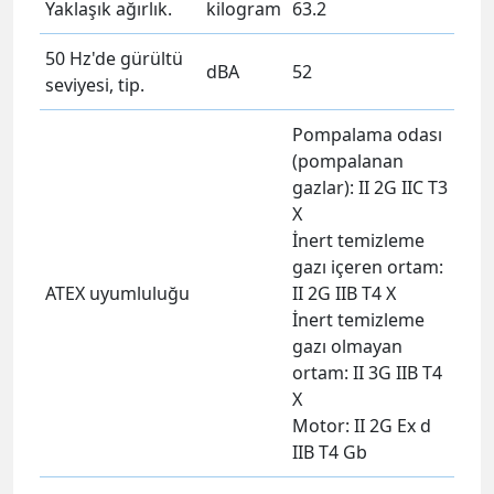
Yaklaşık ağırlık.
kilogram
63.2
50 Hz'de gürültü
dBA
52
seviyesi, tip.
Pompalama odası
(pompalanan
gazlar): II 2G IIC T3
X
İnert temizleme
gazı içeren ortam:
ATEX uyumluluğu
II 2G IIB T4 X
İnert temizleme
gazı olmayan
ortam: II 3G IIB T4
X
Motor: II 2G Ex d
IIB T4 Gb