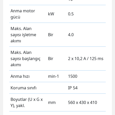
Anma motor
kW
0.5
gücü
Maks. Alan
sayısı işletme
Bir
4.0
akımı
Maks. Alan
sayısı başlangıç ​​
Bir
2 x 10,2 A / 125 ms
akımı
Anma hızı
min-1
1500
Koruma sınıfı
IP 54
Boyutlar (U x G x
mm
560 x 430 x 410
Y), yakl.