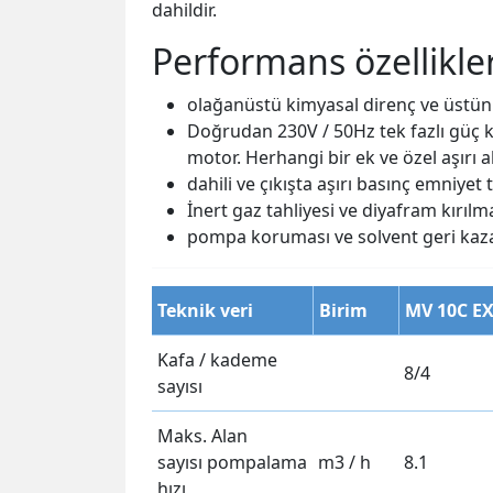
dahildir.
Performans özellikler
olağanüstü kimyasal direnç ve üstün
Doğrudan 230V / 50Hz tek fazlı güç kay
motor. Herhangi bir ek ve özel aşırı
dahili ve çıkışta aşırı basınç emniyet 
İnert gaz tahliyesi ve diyafram kırılm
pompa koruması ve solvent geri kaza
Teknik veri
Birim
MV 10C EX
Kafa / kademe
8/4
sayısı
Maks. Alan
sayısı pompalama
m3 / h
8.1
hızı