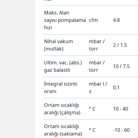
Maks. Alan
sayısı pompalama
cfm
4.8
hızı
Nihai vakum
mbar /
2 / 1.5
(mutlak)
torr
Ultim. vac. (abs.)
mbar /
10 / 7.5
gaz balastlı
torr
İntegral sızıntı
mbar l /
0.1
oranı
s
Ortam sıcaklığı
° C
10 - 40
aralığı (çalışma)
Ortam sıcaklığı
° C
-10 - 60
aralığı (saklama)