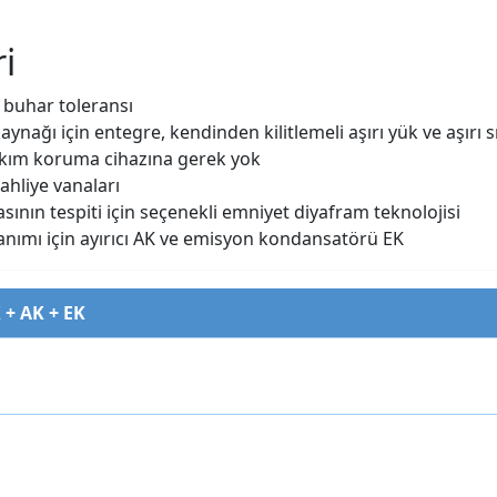
i
 buhar toleransı
nağı için entegre, kendinden kilitlemeli aşırı yük ve aşırı s
 akım koruma cihazına gerek yok
tahliye vanaları
asının tespiti için seçenekli emniyet diyafram teknolojisi
nımı için ayırıcı AK ve emisyon kondansatörü EK
 + AK + EK