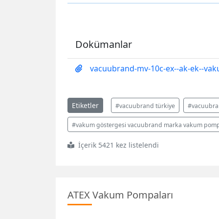
Dokümanlar
vacuubrand-mv-10c-ex--ak-ek--va
Etiketler
#vacuubrand türkiye
#vacuubra
#vakum göstergesi vacuubrand marka vakum pompalar
İçerik 5421 kez listelendi
ATEX Vakum Pompaları