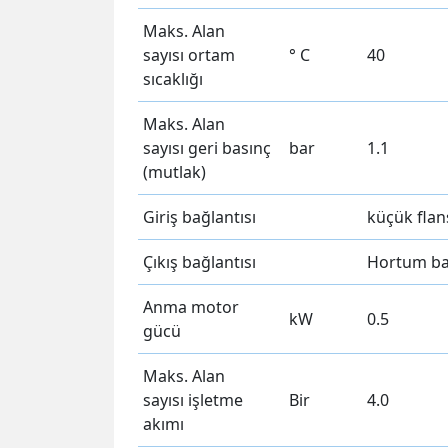
Maks. Alan
sayısı ortam
° C
40
sıcaklığı
Maks. Alan
sayısı geri basınç
bar
1.1
(mutlak)
Giriş bağlantısı
küçük flan
Çıkış bağlantısı
Hortum ba
Anma motor
kW
0.5
gücü
Maks. Alan
sayısı işletme
Bir
4.0
akımı