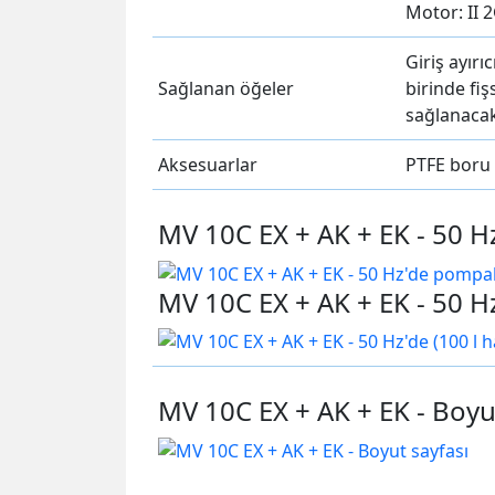
Motor: II 2
Giriş ayır
Sağlanan öğeler
birinde fi
sağlanacakt
Aksesuarlar
PTFE boru
MV 10C EX + AK + EK - 50 H
MV 10C EX + AK + EK - 50 H
MV 10C EX + AK + EK - Boyu