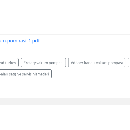
kum-pompasi_1.pdf
nd turkey
#rotary vakum pompası
#döner kanallı vakum pompası
ı satış ve servis hizmetleri