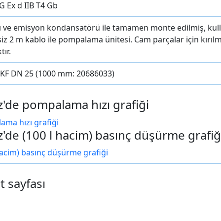
G Ex d IIB T4 Gb
ıcı ve emisyon kondansatörü ile tamamen monte edilmiş, kul
şsiz 2 m kablo ile pompalama ünitesi. Cam parçalar için kırı
ır.
 KF DN 25 (1000 mm: 20686033)
z'de pompalama hızı grafiği
z'de (100 l hacim) basınç düşürme grafiğ
t sayfası