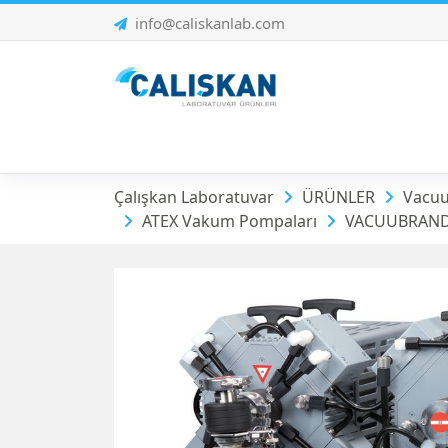
info@caliskanlab.com
ATEX Vakum Pomp
Çalışkan Laboratuvar
ÜRÜNLER
Vacuu
ATEX Vakum Pompaları
VACUUBRAND 