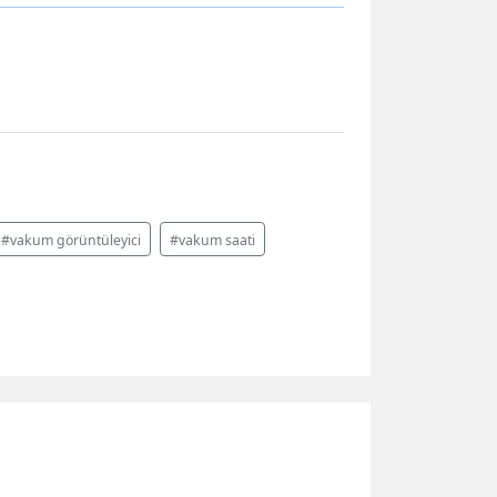
#vakum görüntüleyici
#vakum saati