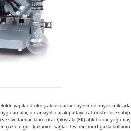
kilde yapılandırılmış aksesuarlar sayesinde büyük miktarla
k uygulamalar, potansiyel olarak patlayıcı atmosferlere sahi
leri ve sıvı damlacıkları tutar. Çıkıştaki (EK) atık buhar yoğunla
 çözücü geri kazanımı sağlar. Teslime, inert gazla kullanım 