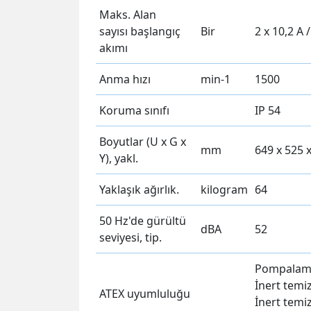
Maks. Alan
sayısı başlangıç ​​
Bir
2 x 10,2 A 
akımı
Anma hızı
min-1
1500
Koruma sınıfı
IP 54
Boyutlar (U x G x
mm
649 x 525 
Y), yakl.
Yaklaşık ağırlık.
kilogram
64
50 Hz'de gürültü
dBA
52
seviyesi, tip.
Pompalama 
İnert temiz
ATEX uyumluluğu
İnert temi