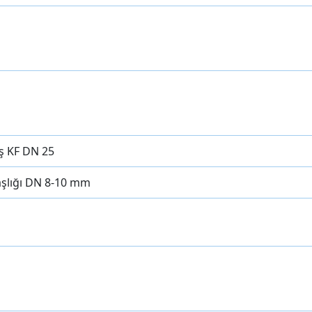
ş KF DN 25
şlığı DN 8-10 mm