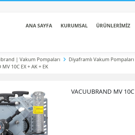
ANA SAYFA
KURUMSAL
ÜRÜNLERİMİZ
aları
brand | Vakum Pompaları
Diyaframlı Vakum Pompaları (
MV 10C EX + AK + EK
VACUUBRAND MV 10C E