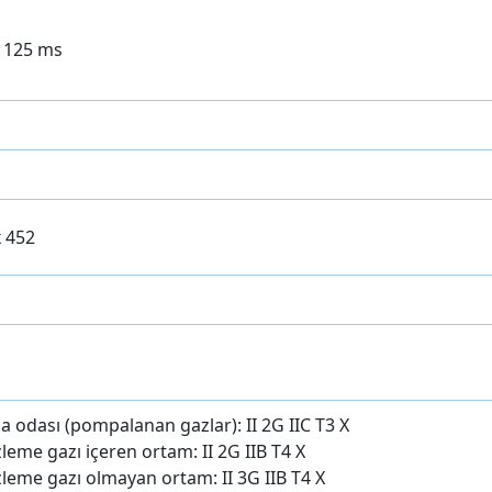
/ 125 ms
x 452
odası (pompalanan gazlar): II 2G IIC T3 X
leme gazı içeren ortam: II 2G IIB T4 X
zleme gazı olmayan ortam: II 3G IIB T4 X