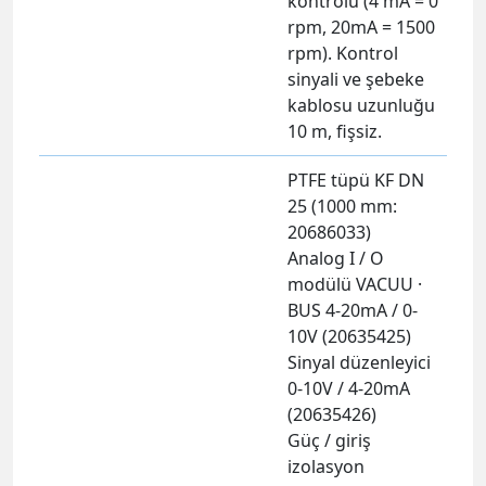
kontrolü (4 mA = 0
rpm, 20mA = 1500
rpm). Kontrol
sinyali ve şebeke
kablosu uzunluğu
10 m, fişsiz.
PTFE tüpü KF DN
25 (1000 mm:
20686033)
Analog I / O
modülü VACUU ·
BUS 4-20mA / 0-
10V (20635425)
Sinyal düzenleyici
0-10V / 4-20mA
(20635426)
Güç / giriş
izolasyon