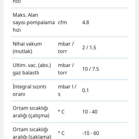
hızı
Maks. Alan
sayısı pompalama
cfm
4.8
hızı
Nihai vakum
mbar /
2 / 1.5
(mutlak)
torr
Ultim. vac. (abs.)
mbar /
10 / 7.5
gaz balastlı
torr
İntegral sızıntı
mbar l /
0.1
oranı
s
Ortam sıcaklığı
° C
10 - 40
aralığı (çalışma)
Ortam sıcaklığı
° C
-10 - 60
aralığı (saklama)