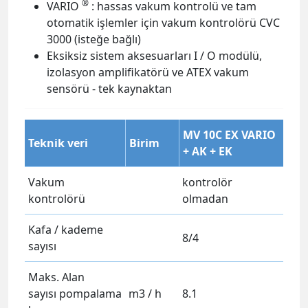
®
VARIO
: hassas vakum kontrolü ve tam
otomatik işlemler için vakum kontrolörü CVC
3000 (isteğe bağlı)
Eksiksiz sistem aksesuarları I / O modülü,
izolasyon amplifikatörü ve ATEX vakum
sensörü - tek kaynaktan
MV 10C EX VARIO
Teknik veri
Birim
+ AK + EK
Vakum
kontrolör
kontrolörü
olmadan
Kafa / kademe
8/4
sayısı
Maks. Alan
sayısı pompalama
m3 / h
8.1