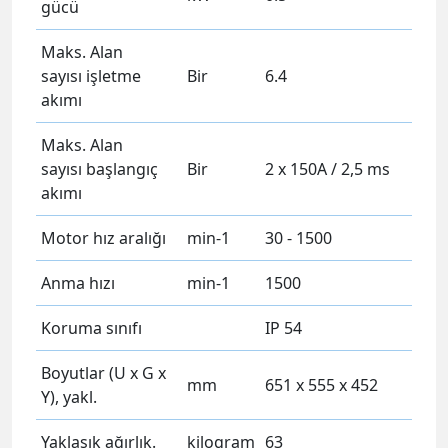
gücü
Maks. Alan
sayısı işletme
Bir
6.4
akımı
Maks. Alan
sayısı başlangıç ​​
Bir
2 x 150A / 2,5 ms
akımı
Motor hız aralığı
min-1
30 - 1500
Anma hızı
min-1
1500
Koruma sınıfı
IP 54
Boyutlar (U x G x
mm
651 x 555 x 452
Y), yakl.
Yaklaşık ağırlık.
kilogram
63