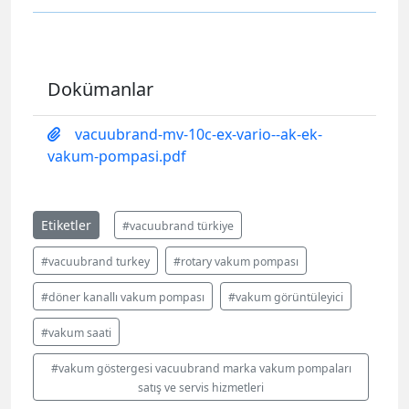
Dokümanlar
vacuubrand-mv-10c-ex-vario--ak-ek-
vakum-pompasi.pdf
Etiketler
#vacuubrand türkiye
#vacuubrand turkey
#rotary vakum pompası
#döner kanallı vakum pompası
#vakum görüntüleyici
#vakum saati
#vakum göstergesi vacuubrand marka vakum pompaları
satış ve servis hizmetleri