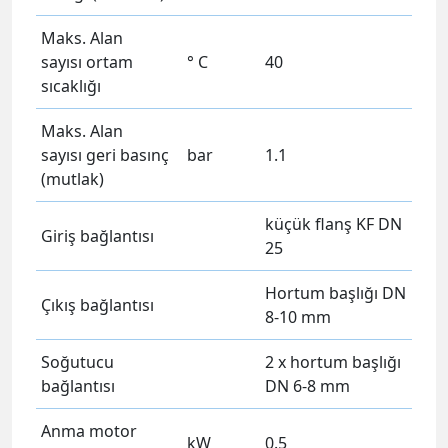
Maks. Alan
sayısı ortam
° C
40
sıcaklığı
Maks. Alan
sayısı geri basınç
bar
1.1
(mutlak)
küçük flanş KF DN
Giriş bağlantısı
25
Hortum başlığı DN
Çıkış bağlantısı
8-10 mm
Soğutucu
2 x hortum başlığı
bağlantısı
DN 6-8 mm
Anma motor
kW
0.5