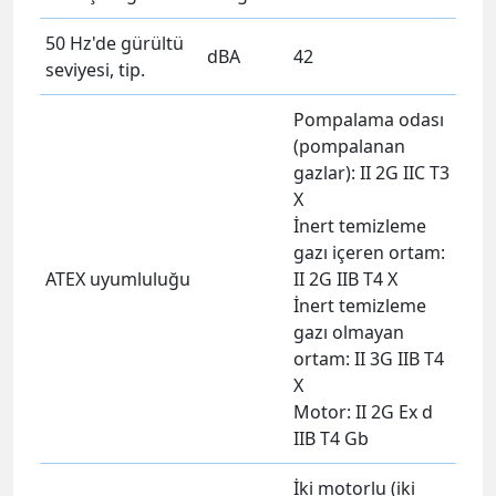
50 Hz'de gürültü
dBA
42
seviyesi, tip.
Pompalama odası
(pompalanan
gazlar): II 2G IIC T3
X
İnert temizleme
gazı içeren ortam:
ATEX uyumluluğu
II 2G IIB T4 X
İnert temizleme
gazı olmayan
ortam: II 3G IIB T4
X
Motor: II 2G Ex d
IIB T4 Gb
İki motorlu (iki