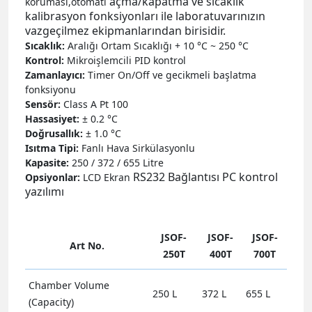
açma/kapatma ve sıcaklık
koruması,otomati
kalibrasyon fonksiyonları ile
laboratuvarınızın
vazgeçilmez ekipmanlarından birisidir.
Sıcaklık:
Aralığı Ortam Sıcaklığı + 10 °C ~ 250 °C
Kontrol:
Mikroişlemcili PID kontrol
Zamanlayıcı:
Timer On/Off ve gecikmeli başlatma
fonksiyonu
Sensör:
Class A Pt 100
Hassasiyet:
± 0.2 °C
Doğrusallık:
± 1.0 °C
Isıtma Tipi:
Fanlı Hava Sirkülasyonlu
Kapasite:
250 / 372 / 655 Litre
RS232 Bağlantısı
PC kontrol
Opsiyonlar:
LCD Ekran
yazılımı
JSOF-
JSOF-
JSOF-
Art No.
250T
400T
700T
Chamber Volume
250 L
372 L
655 L
(Capacity)