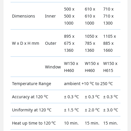
500 x
610 x
710 x
Dimensions
Inner
500 x
610 x
710 x
1000
1000
1300
895 x
1050 x
1105 x
W x D x H mm
Outer
675 x
785 x
885 x
1360
1360
1660
W150 x
W150 x
W150 x
Window
H460
H460
H615
o
o
Temperature Range
ambient +10
C to 250
C
o
o
o
o
Accuracy at 120
C
± 0.3
C
± 0.3
C
± 0.3
C
o
o
o
o
Uniformity at 120
C
± 1.5
C
± 2.0
C
± 3.0
C
o
Heat up time to 120
C
10 min.
15 min.
15 min.