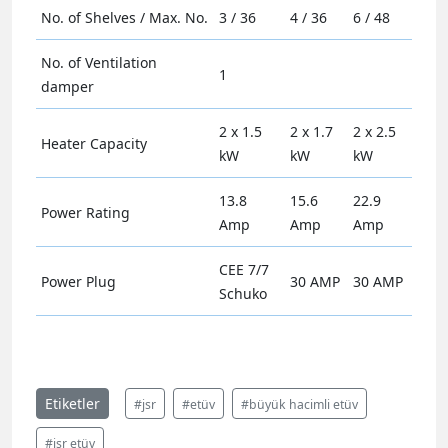
No. of Shelves / Max. No.
3 / 36
4 / 36
6 / 48
No. of Ventilation
1
damper
2 x 1.5
2 x 1.7
2 x 2.5
Heater Capacity
kW
kW
kW
13.8
15.6
22.9
Power Rating
Amp
Amp
Amp
CEE 7/7
Power Plug
30 AMP
30 AMP
Schuko
Etiketler
#jsr
#etüv
#büyük hacimli etüv
#jsr etüv