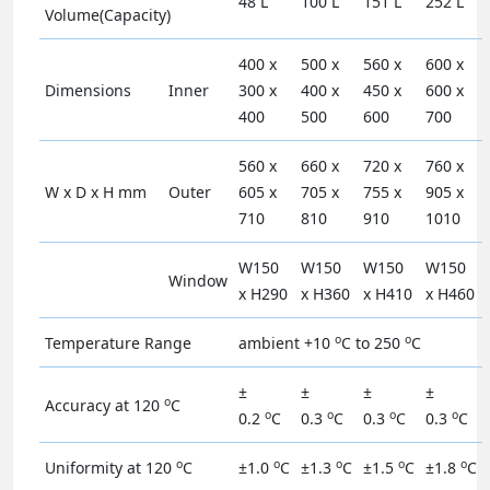
48 L
100 L
151 L
252 L
Volume(Capacity)
400 x
500 x
560 x
600 x
Dimensions
Inner
300 x
400 x
450 x
600 x
400
500
600
700
560 x
660 x
720 x
760 x
W x D x H mm
Outer
605 x
705 x
755 x
905 x
710
810
910
1010
W150
W150
W150
W150
Window
x H290
x H360
x H410
x H460
o
o
Temperature Range
ambient +10
C to 250
C
±
±
±
±
o
Accuracy at 120
C
o
o
o
o
0.2
C
0.3
C
0.3
C
0.3
C
o
o
o
o
o
Uniformity at 120
C
±1.0
C
±1.3
C
±1.5
C
±1.8
C