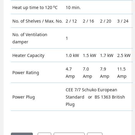
o
Heat up time to 120
C
10 min.
No. of Shelves / Max. No.
2 / 12
2 / 16
2 / 20
3 / 24
No. of Ventilation
1
damper
Heater Capacity
1.0 kW
1.5 kW
1.7 kW
2.5 kW
4.7
7.0
7.9
11.5
Power Rating
Amp
Amp
Amp
Amp
CEE 7/7 Schuko European
Power Plug
Standard or BS 1363 British
Plug