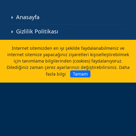
Anasayfa
Gizlilik Politikası
Kişisel Verilerin Korunması
İnternet sitemizden en iyi şekilde faydalanabilmeniz ve
internet sitemize yapacağınız ziyaretleri kişiselleştirebilmek
İletişim
için tanımlama bilgilerinden (cookies) faydalanıyoruz.
Dilediğiniz zaman çerez ayarlarınızı değiştirebilirsiniz.
Daha
fazla bilgi
Tamam
©
caliskanlab.com