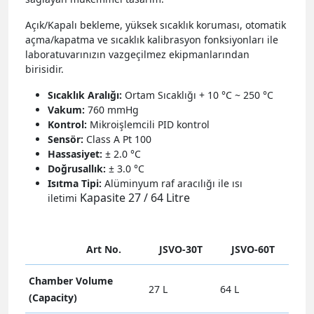
Açık/Kapalı bekleme, yüksek sıcaklık koruması, otomatik
açma/kapatma ve sıcaklık kalibrasyon fonksiyonları ile
laboratuvarınızın vazgeçilmez ekipmanlarından
birisidir.
Sıcaklık Aralığı:
Ortam Sıcaklığı + 10 °C ~ 250 °C
Vakum:
760 mmHg
Kontrol:
Mikroişlemcili PID kontrol
Sensör:
Class A Pt 100
Hassasiyet:
± 2.0 °C
Doğrusallık:
± 3.0 °C
Isıtma Tipi:
Alüminyum raf aracılığı ile ısı
Kapasite 27 / 64 Litre
iletimi
Art No.
JSVO-30T
JSVO-60T
Chamber Volume
27 L
64 L
(Capacity)