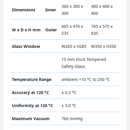
300 x 300 x
400 x 400 x
Dimensions
Inner
300
400
665 x 470 x
765 x 575 x
W x D x H mm
Outer
535
635
Glass Window
W265 x H285
W350 x H350
15 mm thick Tempered
Safety Glass
o
o
Temperature Range
ambient +10
C to 250
C
o
o
Accuracy at 120
C
± 0.2
C
o
o
Uniformity at 120
C
± 3.0
C
Maximum Vacuum
760 mmHg