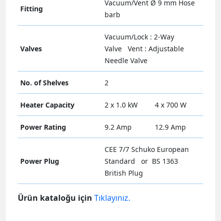
Vacuum/Vent Ø 9 mm Hose
Fitting
barb
Vacuum/Lock : 2-Way
Valves
Valve Vent : Adjustable
Needle Valve
No. of Shelves
2
Heater Capacity
2 x 1.0 kW
4 x 700 W
Power Rating
9.2 Amp
12.9 Amp
CEE 7/7 Schuko European
Power Plug
Standard or BS 1363
British Plug
Ürün kataloğu için
Tıklayınız.