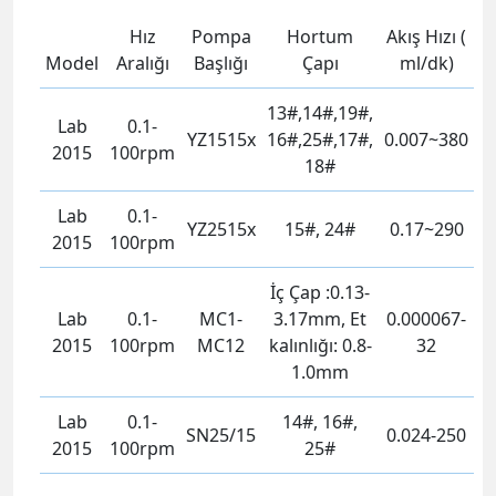
Hız
Pompa
Hortum
Akış Hızı (
Model
Aralığı
Başlığı
Çapı
ml/dk)
13#,14#,19#,
Lab
0.1-
YZ1515x
16#,25#,17#,
0.007~380
2015
100rpm
18#
Lab
0.1-
YZ2515x
15#, 24#
0.17~290
2015
100rpm
İç Çap :0.13-
Lab
0.1-
MC1-
3.17mm, Et
0.000067-
2015
100rpm
MC12
kalınlığı: 0.8-
32
1.0mm
Lab
0.1-
14#, 16#,
SN25/15
0.024-250
2015
100rpm
25#