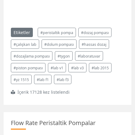
Etiketler
#peristaltik pompa
#dozaj pompası
#çalışkan lab
#dolum pompası
#hassas dozaj
#dozajlama pompası
#tygon
#laboratuvar
#piston pompası
#lab v1
#lab v3
#lab 2015
#yz 1515
#lab f1
#lab f3
İçerik 17128 kez listelendi
Flow Rate Peristaltik Pompalar