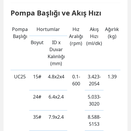
Pompa Başlığı ve Akış Hızı
Pompa
Hortumlar
Hız
Akış
Ağırlık
Başlığı
Aralığı
Hızı
(kg)
Boyut
ID x
(rpm)
(ml/dk)
Duvar
Kalınlığı
(mm)
UC25
15#
4.8x2x4
0.1-
3.423-
1.39
600
2054
24#
6.4x2.4
5.033-
3020
35#
7.9x2.4
8.588-
5153