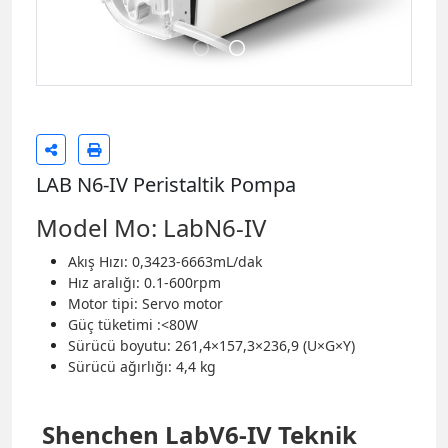
LAB N6-IV Peristaltik Pompa
Model Mo: LabN6-IV
Akış Hızı: 0,3423-6663mL/dak
Hız aralığı: 0.1-600rpm
Motor tipi: Servo motor
Güç tüketimi :<80W
Sürücü boyutu: 261,4×157,3×236,9 (U×G×Y)
Sürücü ağırlığı: 4,4 kg
Shenchen LabV6-IV Teknik