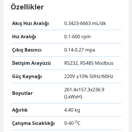
Özellikler
Akış Hızı Aralığı
0.3423-6663 mL/dk
Hız Aralığı
0.1-600 rpm
Çıkış Basıncı
0.14-0.27 mpa
İletişim Arayüzü
RS232, RS485 Modbus
Güç Kaynağı
220V
±10% 50Hz/60Hz
261.4x157.3x236.9
Boyutlar
(LxWxH)
Ağırlık
4.40 kg
O
Çalışma Sıcaklıkğı
0-40
C