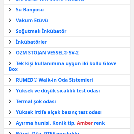
Su Banyosu
Vakum Etüvü
Soğutmalı İnkübatör
İnkübatörler
OZM STOJAN VESSEL® SV-2
Tek kişi kullanımına uygun iki kollu Glove
Box
RUMED® Walk-in Oda Sistemleri
Yüksek ve düşük sıcaklık test odası
Termal şok odası
Yüksek irtifa alçak basınç test odası
Ayırma hunisi, Konik tip,
Amber
renk
Büret, Düz, PTFE musluklu